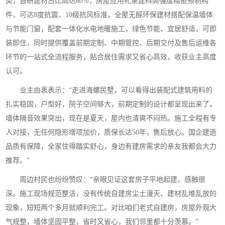
类，自研建材占比高达60%；房屋应用礼泉建科高强度精密预制构
件，可达8度抗震、10级抗风标准，全屋无醛环保建材搭配保温墙体
与节能门窗，配套一体化水电地暖施工，绿色节能、宜居舒适，可即
装即住，同时提供覆盖前期定制、中期管控、后期交付及售后运维各
环节的一站式全流程服务，贴合居住需求又省心高效，收获业主高度
认可。
业主由衷表示：“走进海螺民墅，可以看得出装配式建筑用料的
扎实稳固，户型好，院子空间够大，前期定制的设计都呈现出来了。
墙体隔音效果突出，现在是夏天，屋内也清爽不闷热。施工全程有专
人对接，无任何隐形增项加价，质保长达50年，售后放心。国企建造
品质有保障，全家住得踏实舒心，身边有建房需求的亲友我都会大力
推荐。”
周边村民也纷纷赞叹：“亲眼见证这套房子平地起建，感触很
深。施工现场规范整洁，没有传统自建房尘土漫天、建材乱堆乱放的
现象，短短两个多月就顺利完工。对比咱们老式自建房，房屋外观大
气规整，墙体坚固平整，省时又省心，我们邻里都十分羡慕。”