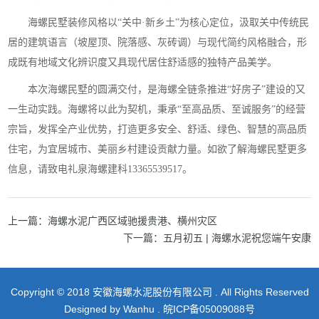
海螺民墅装修风格以“关中·新乡土”为核心定位，汲取关中传统民
居的建筑语言（坡屋顶、院落感、灰砖调）与现代简约风格融合，形
成既有地域文化辨识度又具现代居住舒适感的独特产品美学。
本次海螺民墅的圆满交付，是海螺全链条推进“好房子”建设的又
一生动实践。海螺将以此为契机，秉承“至高品质、至诚服务”的经营
宗旨，发挥全产业优势，打造更多安全、舒适、绿色、智慧的高品质
住宅，为宜居城市、美丽乡村建设贡献力量。如欲了解海螺民墅更多
信息，请致电礼泉海螺建科13365539517。
上一篇：海螺水泥广西区域驰援贵港、横州灾区
下一篇：五月初五 | 海螺水泥祝您端午安康
Copyright © 2018 安徽海螺水泥股份有限公司 . All Rights Reserved
Designed by
Wanhu
.
皖ICP备05009088号