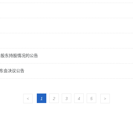
件股东持股情况的公告
股东会决议公告
1
2
3
4
5
<
>