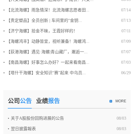
【北流海螺】雨急情深！北流海螺志愿者田...
07/14
【贵定塑品】全员创新 | 车间里的“金钥...
07/13
【济宁海螺】拾金不昧，王霞好样的！
07/11
【海螺鸿丰】动静皆宜，视听兼备！海螺鸿...
07/09
【荻港海螺】遇见·海螺|青山藏厂，邂逅一...
07/07
【南昌海螺】好事怎么办好？一起来看南昌...
07/03
【塔什干海螺】安全知识“赛”起来 中乌员...
06/29
公司
公告
业绩
报告
MORE
关于A股股份回购进展的公告
08/03
翌日披露報表
08/03