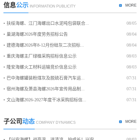
信息
公示
MORE
INFORMATION PUBLICITY
扶绥海螺、江门海螺出口水泥吨包袋联合...
08/05
巢湖海螺2026年度劳务招标公告
08/04
建德海螺2026年8-12月份硅灰二次招标...
08/04
重庆海螺主厂绿植采购招标信息公示
08/03
隆安海螺火工材料运输竞价信息公示
08/03
巴中海螺罐装粉煤灰及脱硫石膏汽车运...
07/31
宿州海螺及萧县海螺2026年宣传用品制...
07/31
文山海螺2026-2027年度干冰采购招标信...
07/31
子公司
动态
MORE
COMPANY DYNAMICS
【兴安海螺】战高温、送清凉、护成长！兴安...
08/03