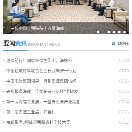
月” 工作
三位中国工程院院士齐聚海螺！
要闻
资讯
MORE
IMPORTANT NEWS
逐绿前行！国家级绿色矿山，海螺+9
08/03
中国建筑材料联合会会长武庆涛一行到...
07/29
中国电信集团领导一行到海螺集团访问...
07/25
央视报道海螺！传统制造业这样“老树发...
07/25
第一届海螺工业展，一基五业全产业亮相...
07/24
第一届海螺工业展，开幕！
07/23
海螺集团2项成果荣获省科学技术奖
07/22