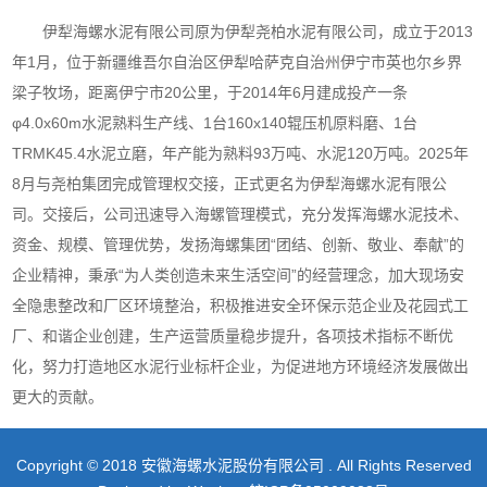
伊犁海螺水泥有限公司原为伊犁尧柏水泥有限公司，成立于2013
陕西省
年1月，位于新疆维吾尔自治区伊犁哈萨克自治州伊宁市英也尔乡界
梁子牧场，距离伊宁市20公里，于2014年6月建成投产一条
贵州省
φ4.0x60m水泥熟料生产线、1台160x140辊压机原料磨、1台
TRMK45.4水泥立磨，年产能为熟料93万吨、水泥120万吨。
2025年
云南省
8月与尧柏集团完成管理权交接，正式更名为伊犁海螺水泥有限公
司。交接后，公司迅速导入海螺管理模式，充分发挥海螺水泥技术、
海南省
资金、规模、管理优势，发扬海螺集团“团结、创新、敬业、奉献”的
西藏自治区
企业精神，秉承“为人类创造未来生活空间”的经营理念，加大现场安
全隐患整改和厂区环境整治，积极推进安全环保示范企业及花园式工
内蒙古自治区
厂、和谐企业创建，生产运营质量稳步提升，各项技术指标不断优
化，努力打造地区水泥行业标杆企业，为促进地方环境经济发展做出
新疆维吾尔自治区
更大的贡献。
哈密弘毅建材有限责任公司
Copyright © 2018 安徽海螺水泥股份有限公司 . All Rights Reserved
伊犁海螺水泥有限公司