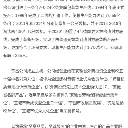
格公司引进了一条年产0.24亿条复膜包装袋生产线，1994年年底正式
江西省
投产；1996年完成了二线的扩建工作，使总生产能力达到了0.55亿
条/年；2011年和2014年分别新增加一台制袋机，并于2018-2019年
福建省
淘汰两台90年代制袋机，于2020年购置了4台德国史大林格热封方底
线，完成了装备升级，实现了由普通光塑袋到热封方底袋的产品升
山东省
级，更加符合了环保要求，现总生产能力达到了1.7亿条/年。公司现
有职工235人。
广东省
广西壮族自治区
宁昌公司成立之初，公司经营业绩在安徽省外商投资企业利税五
十强中名列第九位，被评为全国建材包装行业优秀会员单位、“跨世纪
湖南省
质量无投诉示范企业”，获“外商投资先进技术企业确认证书”、“安徽
省名牌产品”，近年来连续多次被评为“安徽省劳动保障诚信示范单
四川省
位”、“宣城市新成长型企业二十强”、“宁国市发展贡献奖”、“先进进纳
税单位”、“宣城市优秀文化企业”等荣誉称号。
重庆市
公司秉承“至高品质、至诚服务”的企业宗旨，生产的产品主要服