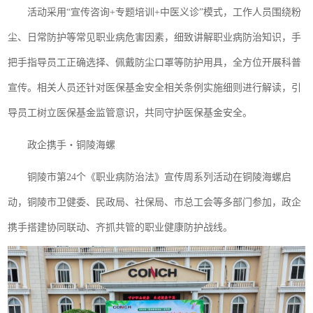
活动采用“宣传咨询+专题培训+中医义诊”模式，工作人员围绕粉
尘、日常防护等常见职业病危害因素，细致讲解职业病防治知识，手
把手指导员工正确选择、佩戴防尘口罩等防护用具，全方位开展科普
宣传。相关人员还针对医保基金安全相关条例实施细则进行解读，引
导员工树立医保基金监管意识，共同守护医保基金安全。
政企携手・铜陵海螺
铜陵市第24个《职业病防治法》宣传周系列活动在铜陵海螺启
动，铜陵市卫健委、民政局、社保局、市总工会等多部门参加，政企
携手搭建协同联动、齐抓共管的职业健康防护战线。