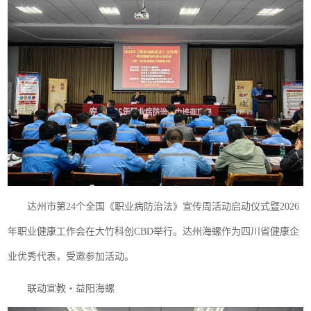
达州市第24个全国《职业病防治法》宣传周活动启动仪式暨2026
年职业健康工作会在大竹科创CBD举行。达州海螺作为四川省健康企
业优秀代表，受邀参加活动。
联动宣教・益阳海螺