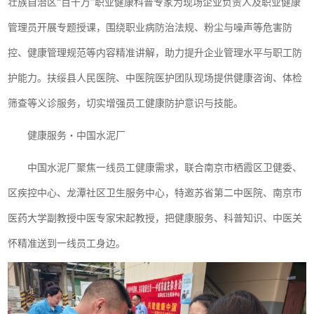
壮族自治区“百千万”职业健康科普专家为现场企业负责人及职业健康
管理员开展专题授课，围绕职业病防治法规、粉尘与噪声等危害防
控、健康管理规范等内容精准讲解，助力提升企业管理水平与职工防
护能力。扶绥县人民医院、中医院医护团队现场提供健康咨询、体检
筛查等义诊服务，切实增强员工健康防护意识与技能。
健康服务・中国水泥厂
中国水泥厂聚焦一线员工健康需求，联合南京市栖霞区卫健委、
区疾控中心、龙潭社区卫生服务中心，特邀苏省第二中医院、南京市
医药大学副教授中医专家宋起教授，把健康服务、科普知识、中医关
怀精准送到一线员工身边。