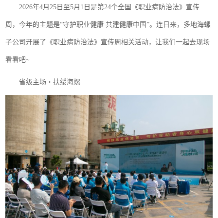
2026年4月25日至5月1日是第24个全国《职业病防治法》宣传
周，今年的主题是“守护职业健康 共建健康中国”。连日来，多地海螺
子公司开展了《职业病防治法》宣传周相关活动，让我们一起去现场
看看吧~
省级主场・扶绥海螺