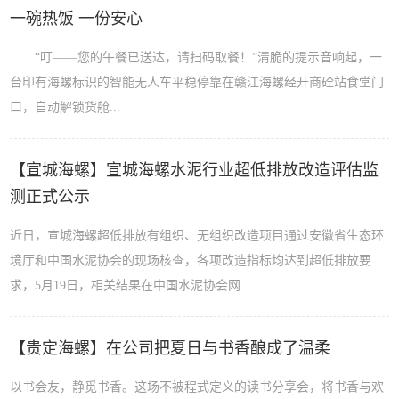
一碗热饭 一份安心
“叮——您的午餐已送达，请扫码取餐！”清脆的提示音响起，一
台印有海螺标识的智能无人车平稳停靠在赣江海螺经开商砼站食堂门
口，自动解锁货舱...
【宣城海螺】宣城海螺水泥行业超低排放改造评估监
测正式公示
近日，宣城海螺超低排放有组织、无组织改造项目通过安徽省生态环
境厅和中国水泥协会的现场核查，各项改造指标均达到超低排放要
求，5月19日，相关结果在中国水泥协会网...
【贵定海螺】在公司把夏日与书香酿成了温柔
以书会友，静觅书香。这场不被程式定义的读书分享会，将书香与欢