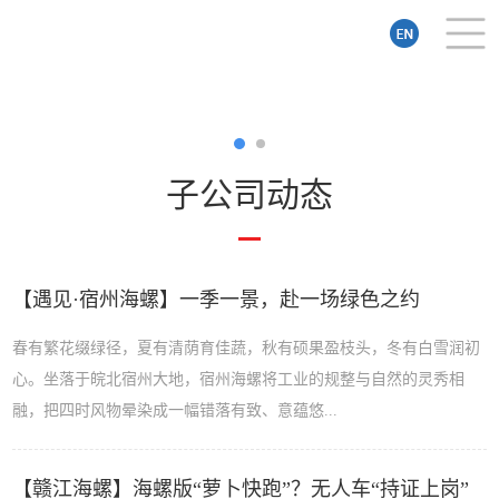
子公司动态
【遇见·宿州海螺】一季一景，赴一场绿色之约
春有繁花缀绿径，夏有清荫育佳蔬，秋有硕果盈枝头，冬有白雪润初
心。坐落于皖北宿州大地，宿州海螺将工业的规整与自然的灵秀相
融，把四时风物晕染成一幅错落有致、意蕴悠...
【赣江海螺】海螺版“萝卜快跑”？无人车“持证上岗”