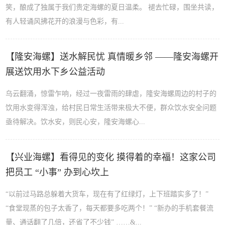
笑，酿成了独属于我们贵定海螺的夏日温柔。 褪去忙碌，围坐共读，
有人轻诵风拂花开的浪漫与色彩，有...
【隆安海螺】送水解民忧 真情暖乡邻 ——隆安海螺开
展送饮用水下乡公益活动
乌云翻涌，惊雷乍响，经过一夜雷雨的肆虐，隆安海螺周边的村子的
饮用水变得浑浊，给村民日常生活带来极大不便，群众饮水安全问题
亟待解决。饮水安，则民心安，隆安海螺心...
【兴业海螺】看得见的变化 摸得着的幸福！这家公司
把员工 “小事” 办到心坎上
“以前过马路总躲着大货车，现在有了红绿灯，上下班踏实多了！”
“食堂现蒸的包子太香了，每天都要多吃两个！” “新办的手机套餐流
量、通话翻了几倍，还省了不少钱” ……&...