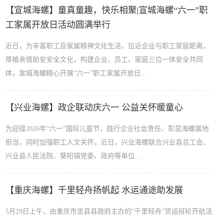
【宣城海螺】童真童趣，快乐相聚|宣城海螺“六一”职
工家属开放日活动圆满举行
近日，为丰富职工及家属精神文化生活，拉近企业与职工家庭距离，
厚植亲情助安安全文化，构建企业、员工、家庭三位一体安全共同
体，宣城海螺精心开展“六一”职工家属开放日...
【兴业海螺】政企联动庆六一 公益关怀暖童心
为迎接2026年“六一”国际儿童节，践行企业社会责任、彰显海螺属地
担当，同时加强职工人文关怀。近日，兴业海螺联合兴业县总工会、
兴业县人民法院、葵阳镇党委、政府等单位...
【重庆海螺】千里轻舟扬帆起 水运通途助发展
5月29日上午，由重庆市忠县县政府主办的“千里轻舟”货运班轮开航活