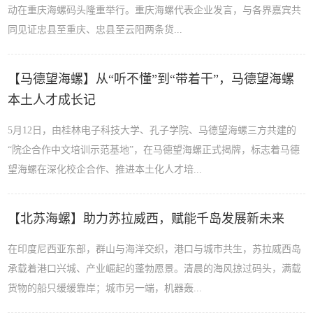
动在重庆海螺码头隆重举行。重庆海螺代表企业发言，与各界嘉宾共
同见证忠县至重庆、忠县至云阳两条货...
【马德望海螺】从“听不懂”到“带着干”，马德望海螺
本土人才成长记
5月12日，由桂林电子科技大学、孔子学院、马德望海螺三方共建的
“院企合作中文培训示范基地”，在马德望海螺正式揭牌，标志着马德
望海螺在深化校企合作、推进本土化人才培...
【北苏海螺】助力苏拉威西，赋能千岛发展新未来
在印度尼西亚东部，群山与海洋交织，港口与城市共生，苏拉威西岛
承载着港口兴城、产业崛起的蓬勃愿景。清晨的海风掠过码头，满载
货物的船只缓缓靠岸；城市另一端，机器轰...