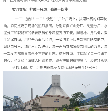
情，在竞技与协作中展现风采，在欢声笑语中凝聚力量。
拔河赛场：拧成一股绳，劲往一处使
“一二！加油！一二！使劲！”户外广场上，拔河比赛的哨声吹
响，瞬间点燃了现场的热烈氛围。分别来自矿山分厂、制造分厂、水
泥分厂和职能室的参赛队员们身着整齐的工装，脚蹬地、身后仰，双
手紧握麻绳，用尽全力向后拉拽；一旁的啦啦队与裁判们呐喊助威，
现场口号声、加油声此起彼伏，每一声呐喊都凝聚着团队的力量，每
一次发力都彰显着永不言弃的斗志。这根麻绳，连接起了每一位职工
的心，也诠释了海螺人团结协作、顽强拼搏的精神底色。经过精彩绝
伦的几轮比赛，最终由职能室参赛代表队获得全场冠军！