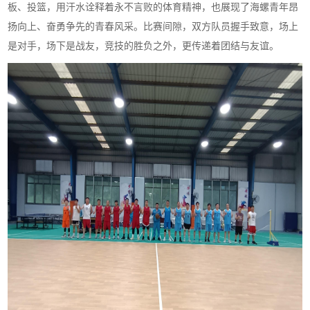
板、投篮，用汗水诠释着永不言败的体育精神，也展现了海螺青年昂
扬向上、奋勇争先的青春风采。比赛间隙，双方队员握手致意，场上
是对手，场下是战友，竞技的胜负之外，更传递着团结与友谊。