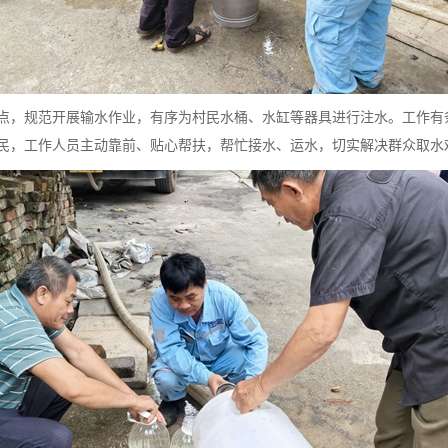
点，规范开展输水作业，有序为村民水桶、水缸等器具进行注水。工作有
民，工作人员主动靠前、贴心帮扶，帮忙接水、运水，切实解决群众取水