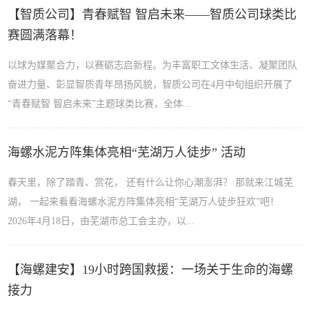
【智质公司】青春赋智 智启未来——智质公司球类比
赛圆满落幕！
以球为媒聚合力，以赛砺志启新程。为丰富职工文体生活、凝聚团队
奋进力量、彰显智质青年昂扬风貌，智质公司在4月中旬组织开展了
“青春赋智 智启未来”主题球类比赛，全体...
海螺水泥方阵集体亮相“芜湖万人徒步” 活动
春天里，除了踏青、赏花， 还有什么让你心潮澎湃？ 那就来江城芜
湖， 一起来看看海螺水泥方阵集体亮相“芜湖万人徒步狂欢”吧！
2026年4月18日，由芜湖市总工会主办，以...
【海螺建安】19小时跨国救援：一场关于生命的海螺
接力