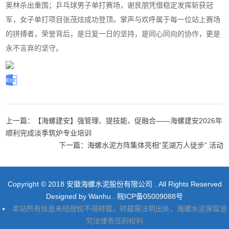
奥林杀出重围；乒乓球男子单打赛场，谢艮朋凭借稳定发挥斩获冠
军，女子单打项目张茂炫成功登顶。掌声与欢呼属于每一位站上赛场
的拼搏者，荣誉背后，是日复一日的坚持，是同心同向的协作，更是
永不言弃的坚守。
上一篇：【海螺建安】强管理、提技能、促融合——海螺建安2026年
顺利完成淡季筑炉专业培训
下一篇：海螺水泥方阵集体亮相“芜湖万人徒步” 活动
Copyright © 2018 安徽海螺水泥股份有限公司 . All Rights Reserved
Designed by
Wanhu
.
皖ICP备05009088号
本站所有信息未经授权不得转载，转载需注明出处，海螺水泥保留追
究法律责任的权利