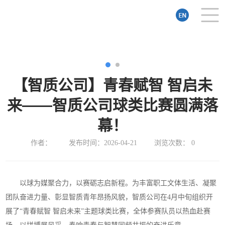
【智质公司】青春赋智 智启未
来——智质公司球类比赛圆满落
幕！
作者：
发布时间：2026-04-21
浏览次数：
0
以球为媒聚合力，以赛砺志启新程。为丰富职工文体生活、凝聚
团队奋进力量、彰显智质青年昂扬风貌，智质公司在4月中旬组织开
展了“青春赋智 智启未来”主题球类比赛，全体参赛队员以热血赴赛