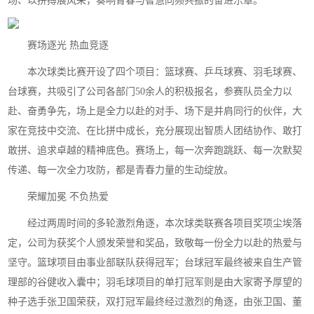
场、以拼搏展风采，奏响青春与智慧同频共振的奋进乐章。
赛场逐光 热血竞逐
本次球类比赛开设了四个项目：篮球赛、乒乓球赛、羽毛球赛、
台球赛，共吸引了公司各部门50余人的积极报名，参赛队员全力以
赴、奋勇争先，场上是全力以赴的对手、场下是并肩同行的伙伴，大
家在竞技中交流、在比拼中成长，充分展现出智质人团结协作、敢打
敢拼、追求卓越的精神底色。赛场上，每一次奔跑跳跃、每一次默契
传递、每一次全力攻防，都是青春力量的生动绽放。
荣耀加冕 不负热爱
经过两周时间的多轮激烈角逐，本次球类联赛各项目奖项尘埃落
定，公司为获奖个人颁发荣誉和奖品，致敬每一份全力以赴的热爱与
坚守。篮球项目由事业部联队获得冠军；台球冠军最终被来自生产管
理部的谷健收入囊中；羽毛球项目的单打冠军则是由大家寄予厚望的
种子选手张卫国荣获，双打冠军最终经过激烈的角逐，由张卫国、董