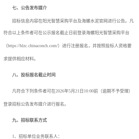
七
、
公告发布媒介
招标信息内容在阳光智慧采购平台及
海螺水泥官网
进行
公告。
凡
符合
以上
条件者可在
公示报名截止日
前登录
海螺阳光智慧采购平台
（
https://hlzc.chinaconch.com/）进行注册报名，并按照
投标人资格要
求提供相应材料。
八、投标报名截止时间
凡符合下列条件者可在
202
6年5
月
21
日
1
0
:
00
前（逾期不予受理）
登录招标公告发布媒介进行报名。
九
、
招标
联系方式
1、招标单位业务联系人：