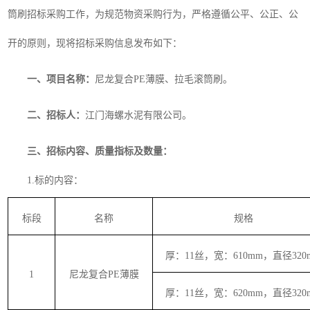
筒刷招标采购工作
，
为规范物资采购行为，严格遵循公平、公正
、
公
开
的
原则，现将招标采购信息发布如下
：
一、
项目名称：
尼龙复合
PE薄膜、拉毛滚筒刷
。
二、招标人：
江门海螺水泥有限公司。
三、招标内容、质量指标及数量：
1.标的内容
：
标段
名称
规格
厚：
11丝，宽：610mm，直径320
1
尼龙复合
PE薄膜
厚：
11丝，宽：620mm，直径320