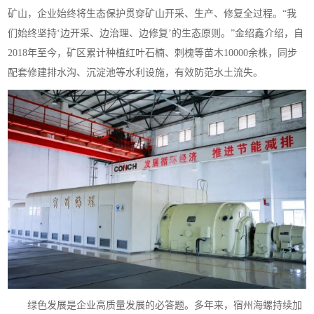
矿山，企业始终将生态保护贯穿矿山开采、生产、修复全过程。“我
们始终坚持‘边开采、边治理、边修复’的生态原则。”金绍鑫介绍，自
2018年至今，矿区累计种植红叶石楠、刺槐等苗木10000余株，同步
配套修建排水沟、沉淀池等水利设施，有效防范水土流失。
绿色发展是企业高质量发展的必答题。多年来，宿州海螺持续加