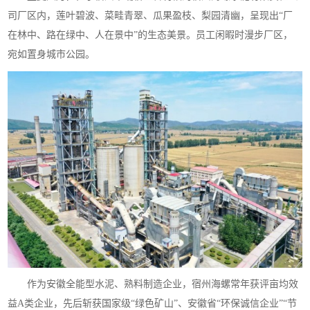
司厂区内，莲叶碧波、菜畦青翠、瓜果盈枝、梨园清幽，呈现出“厂
在林中、路在绿中、人在景中”的生态美景。员工闲暇时漫步厂区，
宛如置身城市公园。
作为安徽全能型水泥、熟料制造企业，宿州海螺常年获评亩均效
益A类企业，先后斩获国家级“绿色矿山”、安徽省“环保诚信企业”“节