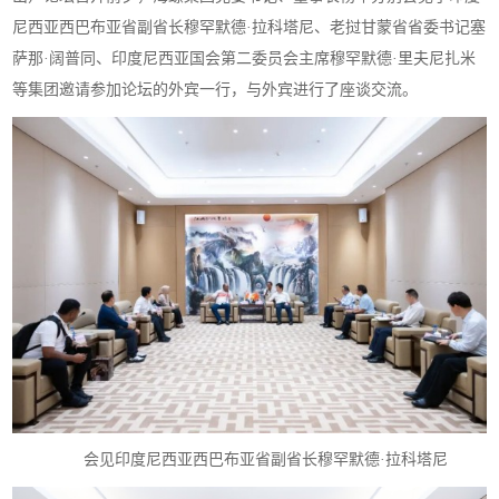
尼西亚西巴布亚省副省长穆罕默德·拉科塔尼、老挝甘蒙省省委书记塞
萨那·阔普同、印度尼西亚国会第二委员会主席穆罕默德·里夫尼扎米
等集团邀请参加论坛的外宾一行，与外宾进行了座谈交流。
会见印度尼西亚西巴布亚省副省长穆罕默德·拉科塔尼