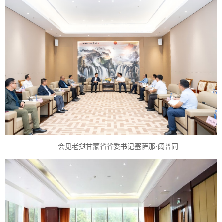
会见老挝甘蒙省省委书记塞萨那·阔普同