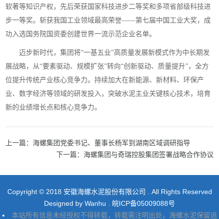
软著等知识产权，先后荣获国家科技进步二等奖和多项省部级科技进
步一等奖。斩获我国工业领域最高荣誉——第七届中国工业大奖，成
功入选国务院国资委创建世界一流示范企业名单。
迈步新时代，集团将“一基五业”高质量发展新模式作为中长期发
展战略，从“要素驱动、规模扩张”转向“创新驱动、质量提升”，全方
位提升传统产业核心竞争力。持续加大在新能源、新材料、环保产
业、数字经济等领域的研发投入，突破水泥主业关键核心技术，培育
新的业绩增长点和核心竞争力。
上一篇：海螺集团党委书记、董事长杨军到湖南区域调研指导
下一篇：海螺集团与奇瑞控股集团签署战略合作协议
Copyright © 2018 安徽海螺水泥股份有限公司 . All Rights Reserved
Designed by
Wanhu
.
皖ICP备05009088号
本站所有信息未经授权不得转载，转载需注明出处，海螺水泥保留追