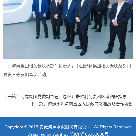
海螺集团相关板块及部门负责人，中国建材集团相关板块及部门
负责人等参加本次活动。
上一篇：海螺集团党委副书记、总经理朱胜利到贵州区域调研指导
下一篇：海螺水泥与繁昌区人民政府签署战略合作协议
Copyright © 2018 安徽海螺水泥股份有限公司 . All Rights Reserved
Designed by
Wanhu
.
皖ICP备05009088号