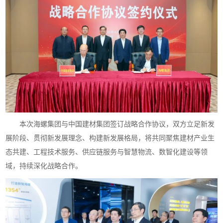
本次海螺集团与中国建材集团签订战略合作协议，双方立足新发
展阶段、贯彻新发展理念、构建新发展格局，将共同聚焦建材产业生
态共建、工程技术服务、供应链服务与智慧物流、数智化建设等领
域，持续深化战略合作。