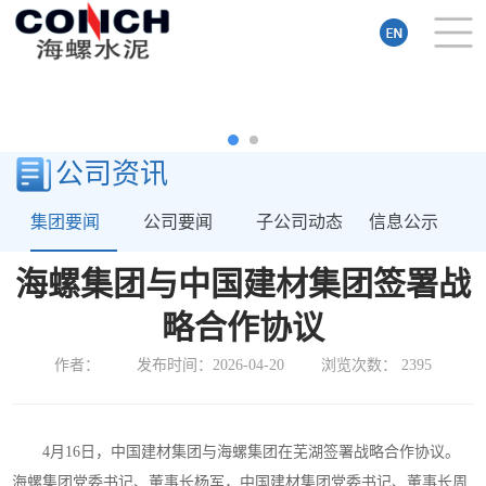
公司资讯
集团要闻
公司要闻
子公司动态
信息公示
海螺集团与中国建材集团签署战
略合作协议
作者：
发布时间：2026-04-20
浏览次数：
2395
4月16日，中国建材集团与海螺集团在芜湖签署战略合作协议。
海螺集团党委书记、董事长杨军，中国建材集团党委书记、董事长周