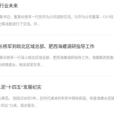
话行业未来
集团党委书记、董事长杨军一行到华为公司调研交流，与华为公司董事、CEO
等话题进行了交流。华...
长杨军到皖北区域总部、肥西海螺调研指导工作
董事长杨军一行深入皖北区域总部、肥西海螺调研指导工作，海螺集团党
经理虞水，相关部室负责...
水泥“十四五”发展纪实
业典范。 刚刚过去的5年，在时代演进的年轮中稍纵即逝，却是海螺水泥
四五”以来，面对复杂...