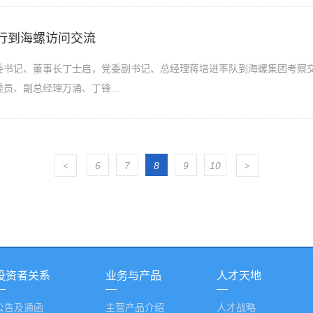
行到海螺访问交流
党委书记、董事长丁士启，党委副书记、总经理蒋培进率队到海螺集团考察
员、副总经理万涌、丁锋...
6
7
8
9
10
<
>
投资者关系
业务与产品
人才天地
公告及通函
主营产品介绍
人才战略