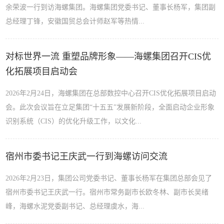
余荣波一行到访海螺集团。海螺集团党委书记、董事长杨军，集团副
总经理丁锋，安徽国贸总会计师赵军等热情...
对标世界一流 重塑品牌形象——海螺集团召开CIS优
化拓展项目启动会
2026年2月24日，海螺集团在总部数控中心召开CIS优化拓展项目启动
会。此次会议旨在立足集团“十五五”发展新阶段，全面启动企业形象
识别系统（CIS）的优化升级工作，以文化...
宿州市委书记王庆武一行到海螺访问交流
2026年2月23日，集团公司党委书记、董事长杨军在集团总部会见了
宿州市委书记王庆武一行。宿州市常务副市长欧冬林、副市长吴绪
峰，海螺水泥党委副书记、总经理虞水，海...