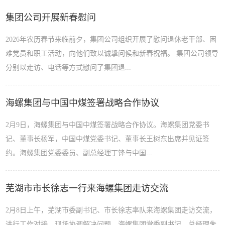
集团公司开展新春慰问
2026年农历春节来临前夕，集团公司组织开展了慰问退休老干部、困
难党员和职工活动，向他们致以诚挚问候和新春祝福。 集团公司领导
分别以走访、电话等方式慰问了集团退...
海螺集团与中国中煤签署战略合作协议
2月9日，海螺集团与中国中煤签署战略合作协议。海螺集团党委书
记、董事长杨军，中国中煤党委书记、董事长王树东出席并见证签
约。海螺集团党委委员、副总经理丁锋与中国...
芜湖市市长徐志一行来海螺集团走访交流
2月8日上午，芜湖市委副书记、市长徐志率队来海螺集团走访交流，
进行工作对接，现场协调解决问题。海螺集团党委副书记、总经理朱