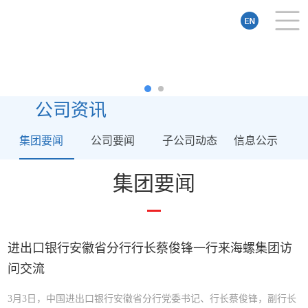
公司资讯
集团要闻
公司要闻
子公司动态
信息公示
集团要闻
进出口银行安徽省分行行长蔡俊锋一行来海螺集团访
问交流
3月3日，中国进出口银行安徽省分行党委书记、行长蔡俊锋，副行长