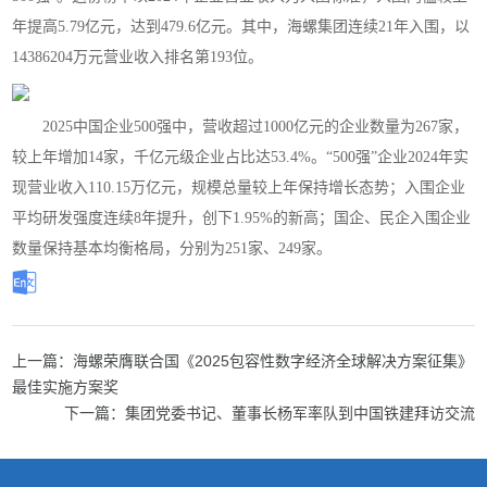
年提高5.79亿元，达到479.6亿元。其中，海螺集团连续21年入围，
以
14386204万元营业收入排名第193位。
2025中国企业500强中，营收超过1000亿元的企业数量为267家，
较上年增加14家，千亿元级企业占比达53.4%。“500强”企业2024年实
现营业收入110.15万亿元，规模总量较上年保持增长态势；入围企业
平均研发强度连续8年提升，创下1.95%的新高；国企、民企入围企业
数量保持基本均衡格局，分别为251家、249家。
上一篇：海螺荣膺联合国《2025包容性数字经济全球解决方案征集》
最佳实施方案奖
下一篇：集团党委书记、董事长杨军率队到中国铁建拜访交流