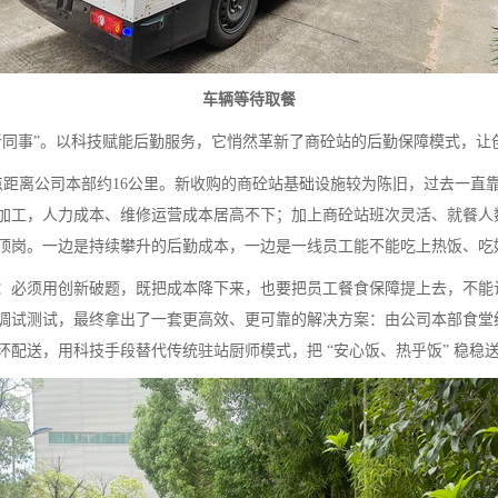
车辆等待取餐
同事”。以科技赋能后勤服务，它悄然革新了商砼站的后勤保障模式，让
点距离公司本部约16公里。新收购的商砼站基础设施较为陈旧，过去一直
加工，人力成本、维修运营成本居高不下；加上商砼站班次灵活、就餐人
顶岗。一边是持续攀升的后勤成本，一边是一线员工能不能吃上热饭、吃
必须用创新破题，既把成本降下来，也要把员工餐食保障提上去，不能让
调试测试，最终拿出了一套更高效、更可靠的解决方案：由公司本部食堂
配送，用科技手段替代传统驻站厨师模式，把 “安心饭、热乎饭” 稳稳