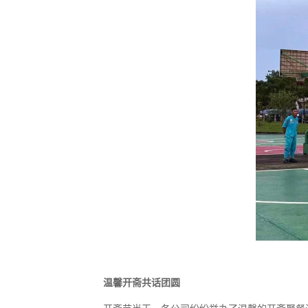
温馨开斋共话团圆