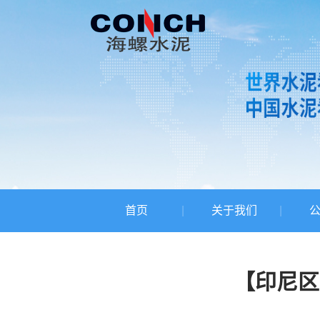
首页
关于我们
【印尼区