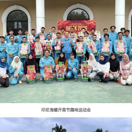
印尼海螺开斋节趣味运动会