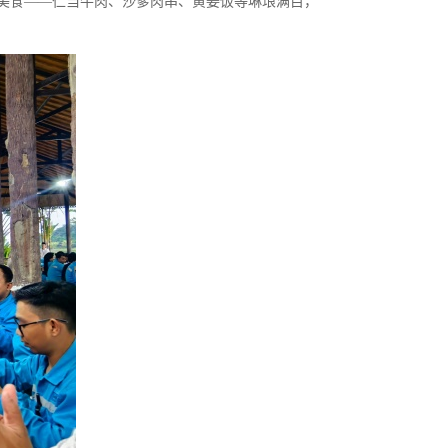
美食——仁当牛肉、沙爹肉串、黄姜饭等琳琅满目，