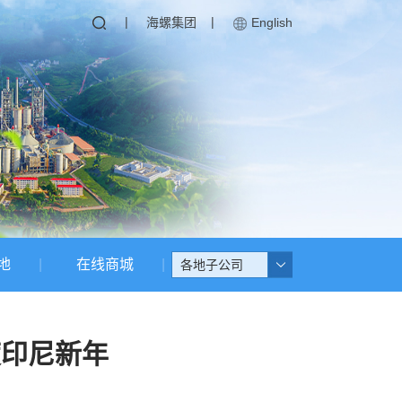
|
|
海螺集团
English
地
在线商城
各地子公司
度印尼新年