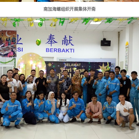
南加海螺组织开展集体开斋