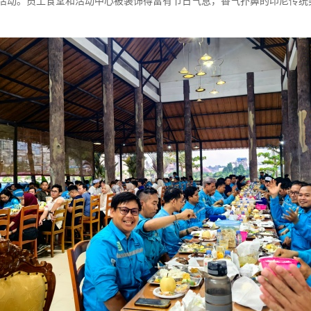
活动。员工食堂和活动中心被装饰得富有节日气息，香气扑鼻的印尼传统