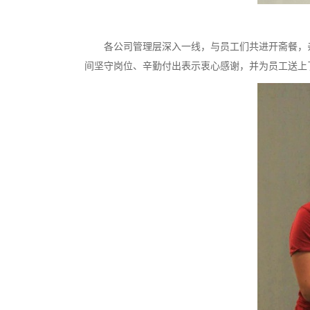
各公司管理层深入一线，与员工们共进开斋餐，
间坚守岗位、辛勤付出表示衷心感谢，并为员工送上