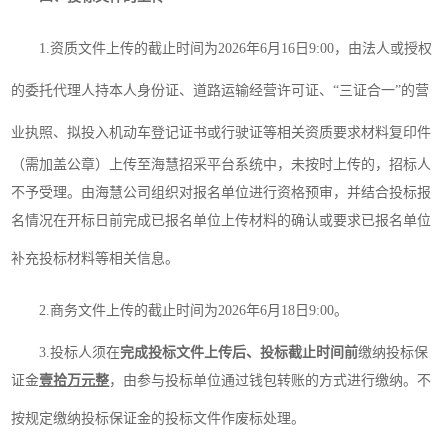
1.
资质文件上传的截止时间为
2026
年
6
月
16
日
9
:
00
，由法人或授权
的委托代理人持本人身份证、道路运输经营许可证、
“三证合一”的营
业执照、拟投入机动车登记证书或行驶证等相关
资质要求
材料复印件
（
需加盖公章
）
上传至海慧招采平台系统中，未按时上传的，招标人
不予受理。
由
海慧公司组织对报名单位进行资格预审，并结合投标报
名情况在开标日前完成已报名单位上传材料的确认或要求已报名单位
补充投标材料等相关信息。
2.商务
文件上传的截止时间为
2026
年
6
月
18
日
9
:
00。
3
.投标人须在
完成投标文件上传后、投标截止时间前
缴纳投标保
证金
壹
拾万元整
，
由参与投标单位通过钱包转账的方式进行缴纳。不
按规定缴纳投标保证金的投标文件作废标处理。