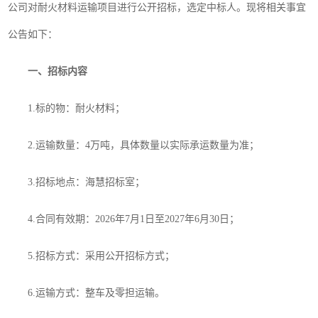
公司
对
耐火材料运输项目进行公开招标，选定中标人。现将相关事宜
公告如下：
一、招标内容
1.标的物：耐火材料
；
2
.
运输数量：
4万吨
，
具体数量以实际
承运数量
为准
；
3.招标地点：海慧招标室
；
4.合同有效期：202
6
年
7月1日至202
7
年
6月30日
；
5.
招标方式：
采用公开招标方式
；
6.运输方式：整车及零担运输。