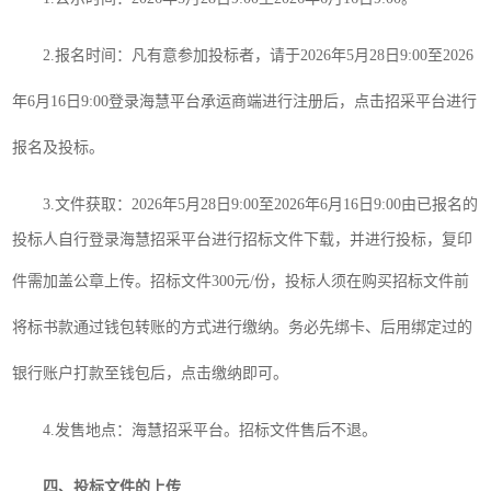
2
.报名时间：凡有意参加投标者
，
请于
202
6
年
5
月
28
日
9:00至202
6
年
6月
16
日
9:00
登录海慧平台承运商端进行注册后，点击招采平台进行
报名及投标
。
3
.文件获取：
202
6
年
5
月
28
日
9:00至202
6
年
6月
16
日
9:00
由已报名的
投标人自行登录海慧招采平台进行招标文件下载，并进行投标，复印
件需加盖公章上传。招标文件
300
元
/份，投标人须在购买招标文件前
将标书款通过钱包转账的方式进行缴纳。务必先绑卡、后用绑定过的
银行账户打款至钱包后，点击缴纳即可。
4.发售地点：海慧招采平台。招标文件售后不退。
四、投标文件的上传