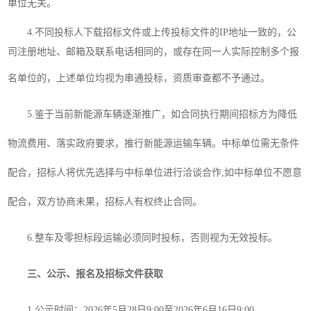
单位无关。
4.不同投标人下载招标文件或上传投标文件的IP地址一致的，公
司注册地址、邮箱及联系电话相同的，或存在同一人实际控制多个报
名单位的，上述单位均视为串通投标，资质审查都不予通过。
5.
鉴于当前新能源车辆逐渐推广，如合同执行期间招标方为降低
物流费用、落实政府要求，推行新能源运输车辆。中标单位需无条件
配合，招标人将优先选择与中标单位进行洽谈合作
;如中标单位不愿意
配合，双方协商未果，招标人有权终止合同。
6.
整车及零担标段运输
必须同时投标，否则视为无效投标。
三、公示、报名及招标文件获取
1.公示时间：202
6
年
5
月
28
日
9:00至202
6
年
6月
16
日
9:00。