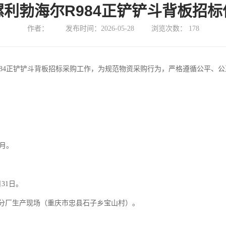
利勃海尔R984正铲铲斗背板招
作者：
发布时间：2026-05-28
浏览次数：
178
984正铲铲斗背板招标采购工作，为规范物资采购行为，严格遵循公平、
个月。
月31日。
分厂生产现场（重庆市忠县石子乡宝山村）。