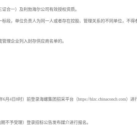
（三证合一）及利勃海尔公司有效授权资质。
同一标段，单位负责人为同一人或者存在控股、管理关系的不同单位，不得
属或管理企业列入封存供应商名单的。
4日8时）前登录海螺集团招采平台（https://hlzc.chinaconch
前（逾期不予受理）登录招标公告发布媒介进行报名。