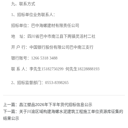
九、联系方式
1、招标单位业务联系人
：
招标单位：巴中海螺建材有限责任公司
地
址：四川省巴中市南江县下两镇灵活村二社
开
户
行：中国银行股份有限公司巴中南江支行
银行账号：
1266 5318 3488
联
系
人：
李
先生
15182750299
何先生
18228888193
2、招标监督部门
：
0553-8398265
上一篇：昌江塑品2026年下半年货代招标信息公示
下一篇：关于川渝区域构建海螺水泥建筑工程施工单位资源库征集的
结果公示