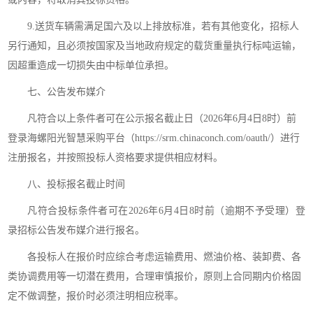
9.送货车辆需满足国
六
及以上排放标准，若有其他变化，招标人
另行通知，且必须按国家及当地政府规定的载货重量执行标吨运输，
因超重造成一切损失由中标单位承担。
七、公告发布媒介
凡符合以上条件者可在公示报名截止日（
202
6
年
6
月
4
日
8时
）前
登录海螺阳光智慧采购平台（
https://srm.chinaconch.com/oauth/）进行
注册报名，并按照
投标人资格要求提供相应材料。
八、投标报名截止时间
凡符合投标条件者可在
202
6
年
6
月
4
日
8时前（逾期不予受理）登
录招标公告发布媒介进行报名
。
各投标人在报价时应综合考虑运输费用、燃油价格、装卸费、各
类协调费用等一切潜在费用，合理审慎报价，原则上合同期内价格固
定不做调整，报价时必须注明相应税率。