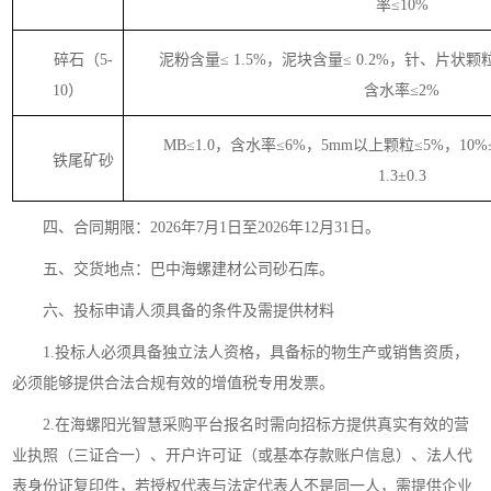
率≤10%
碎石（
5-
泥粉含量
≤ 1.5%，泥块含量≤ 0.2%，针、片状颗
10）
含水率≤2%
MB≤1.0，含水率≤6%，5mm以上颗粒≤5%，10
铁尾矿砂
1.3±0.3
四、合同期限
：
202
6
年
7
月
1日至202
6
年
12
月
31
日
。
五、交货地点：
巴中海螺建材公司砂石库。
六、投标申请人须具备的条件及需提供材料
1.投标人必须具备独立法人资格，具备标的物生产或销售资质，
必须能够提供合法合规有效的增值税专用发票。
2.在海螺阳光智慧采购平台报名时需向招标方提供真实有效的营
业执照（三证合一）、开户许可证（或基本存款账户信息）、法人代
表身份证复印件，若授权代表与法定代表人不是同一人，需提供企业