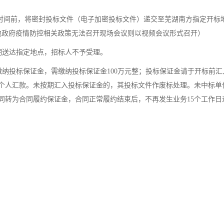
止时间前，将密封投标文件（电子加密投标文件）递交至芜湖南方指定开标
如因属地政府疫情防控相关政策无法召开现场会议则以视频会议形式召开）
，逾期送达指定地点，招标人不予受理。
00）须缴纳投标保证金，需缴纳投标保证金100万元整；投标保证金请于开
个人汇款。未按期汇入投标保证金的，其投标文件作废标处理。未中标单
同转为合同履约保证金，合同正常履约结束后，不再发生业务15个工作