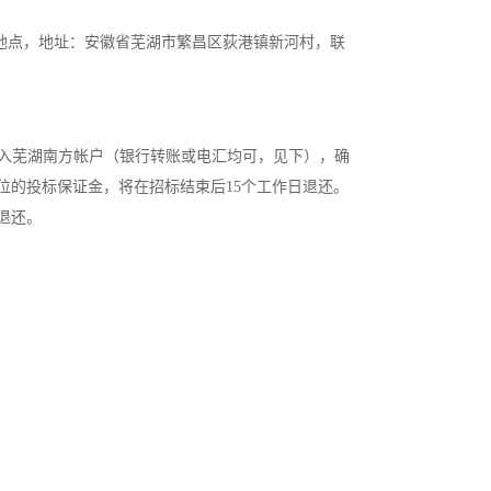
地点，地址：安徽省芜湖市繁昌区荻港镇新河村，联
标前汇入芜湖南方帐户（银行转账或电汇均可，见下），确
位的投标保证金，将在招标结束后15个工作日退还。
日退还。