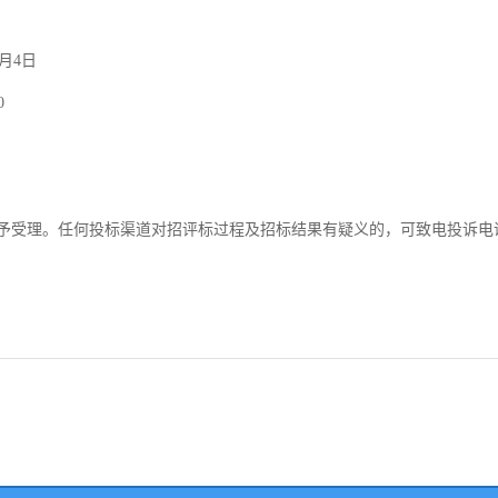
6月4日
0
不予受理。任何投标渠道对招评标过程及招标结果有疑义的，可致电投诉电话：1