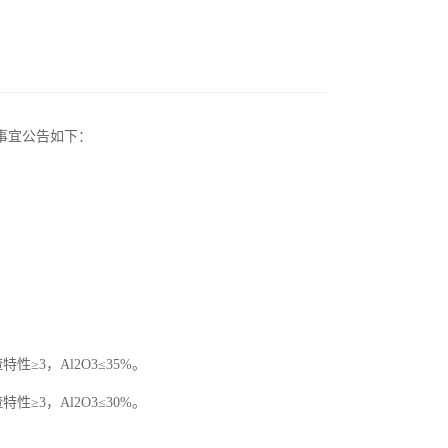
事宜公告如下：
性≥3，Al2O3≤35%。
性≥3，Al2O3≤30%。