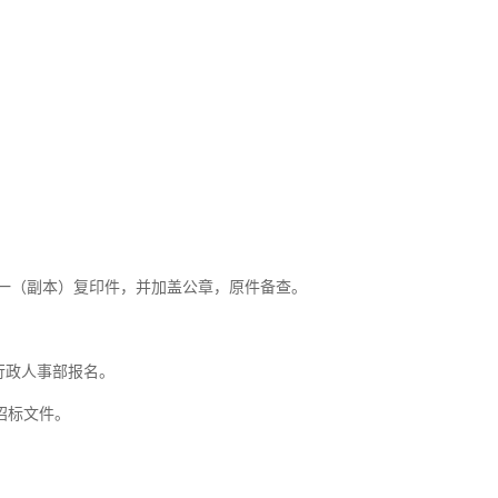
一（副本）复印件，并加盖公章，原件备查。
方行政人事部报名。
取招标文件。