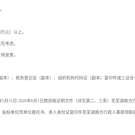
止。
00万元）以上。
优先考虑。
专用发票。
副本）、税务登记证（副本）、组织机构代码证（副本）复印件或三证合
年5月31日-2026年6月1日携资格证明文件（详见第二、三条）至芜湖南
年6月3日，投标单位凭单位委托书、本人身份证复印件至芜湖南方行政人事部领